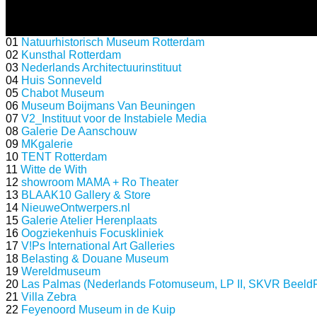
01
Natuurhistorisch Museum Rotterdam
02
Kunsthal Rotterdam
03
Nederlands Architectuurinstituut
04
Huis Sonneveld
05
Chabot Museum
06
Museum Boijmans Van Beuningen
07
V2_Instituut voor de Instabiele Media
08
Galerie De Aanschouw
09
MKgalerie
10
TENT Rotterdam
11
Witte de With
12
showroom MAMA + Ro Theater
13
BLAAK10 Gallery & Store
14
NieuweOntwerpers.nl
15
Galerie Atelier Herenplaats
16
Oogziekenhuis Focuskliniek
17
V!Ps International Art Galleries
18
Belasting & Douane Museum
19
Wereldmuseum
20
Las Palmas (Nederlands Fotomuseum, LP II, SKVR BeeldF
21
Villa Zebra
22
Feyenoord Museum in de Kuip