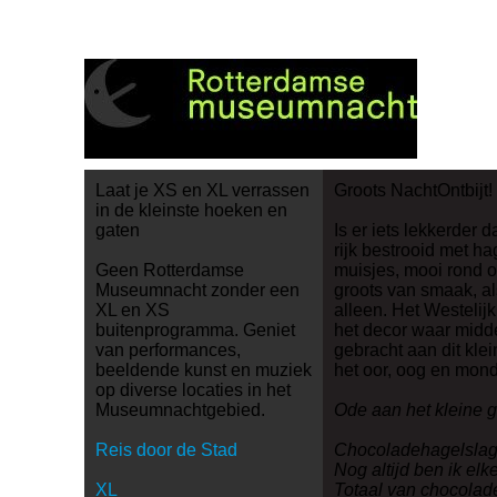
Laat je XS en XL verrassen
Groots NachtOntbijt!
in de kleinste hoeken en
gaten
Is er iets lekkerder
rijk bestrooid met h
Geen Rotterdamse
muisjes, mooi rond o
Museumnacht zonder een
groots van smaak, al
XL en XS
alleen. Het Westelij
buitenprogramma. Geniet
het decor waar midd
van performances,
gebracht aan dit klei
beeldende kunst en muziek
het oor, oog en mond
op diverse locaties in het
Museumnachtgebied.
Ode aan het kleine g
Reis door de Stad
Chocoladehagelsla
Nog altijd ben ik elk
XL
Totaal van chocolad