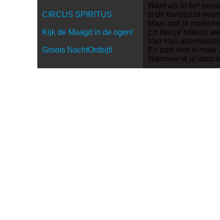
Want als in het eerst
CIRCUS SPIRITUS
Is de hartstocht even
Maar ook je melkcho
Kijk de Maagd in de ogen!
En ben je telkens we
Van mijn allermoois
Groots NachtOntbijt!
En toch heb ik maar 
Wanneer ik je door m