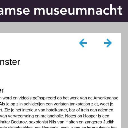
nster
er
 word en video's geïnspireerd op het werk van de Amerikaanse
s je op zijn schilderijen een verlaten tankstation ziet, weet je
t. Zie je het interieur van hotelkamer, bar of trein dan ademen
r van vervreemding en melancholie. Notes on Hopper is een
imitar Bodurov, saxofonist Nils van Haften en zangeres Judith
ede videobeelden van Hopper's werk, zang en improvisatie het