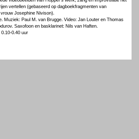
erijen vertellen (gebaseerd op dagboekfragmenten van
 vrouw Josephine Nivison).
te. Muziek: Paul M. van Brugge. Video: Jan Louter en Thomas
durov. Saxofoon en basklarinet: Nils van Haften.
 0.10-0.40 uur