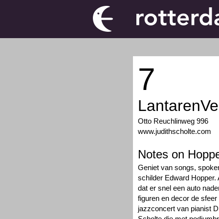
7
LantarenVe
Otto Reuchlinweg 996
www.judithscholte.com
Notes on Hopp
Geniet van songs, spoken
schilder Edward Hopper. Al
dat er snel een auto nader
figuren en decor de sfee
jazzconcert van pianist D
Scholte die met podiumbr